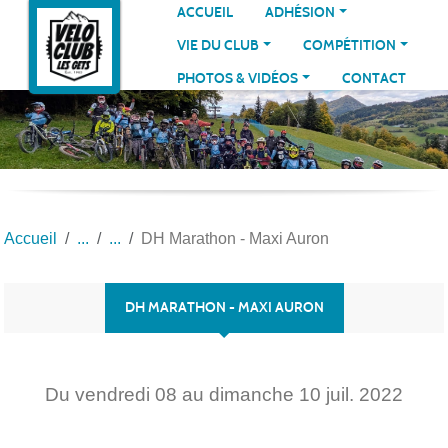
Panneau de gestion des cookies
ACCUEIL
ADHÉSION
VIE DU CLUB
COMPÉTITION
PHOTOS & VIDÉOS
CONTACT
Accueil
DH Marathon - Maxi Auron
DH MARATHON - MAXI AURON
Du
vendredi
08
au
dimanche
10
juil.
2022