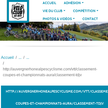
Panneau de gestion des cookies
ACCUEIL
ADHÉSION
VIE DU CLUB
COMPÉTITION
PHOTOS & VIDÉOS
CONTACT
Accueil
http://auvergnerhonealpescyclisme.com/vtt/classement-
coupes-et-championnats-aura/classement-tdjv
HTTP://AUVERGNERHONEALPESCYCLISME.COM/VTT/CLASSEME
COUPES-ET-CHAMPIONNATS-AURA/CLASSEMENT-TDJV