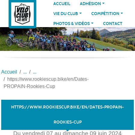
Panneau de gestion des cookies
ACCUEIL
ADHÉSION
VIE DU CLUB
COMPÉTITION
PHOTOS & VIDÉOS
CONTACT
Accueil
https://www.rookiescup.bike/en/Dates-
PROPAIN-Rookies-Cup
HTTPS://WWW.ROOKIESCUP.BIKE/EN/DATES-PROPAIN-
ROOKIES-CUP
Du
vendredi
07
au
dimanche
09
juin
2024