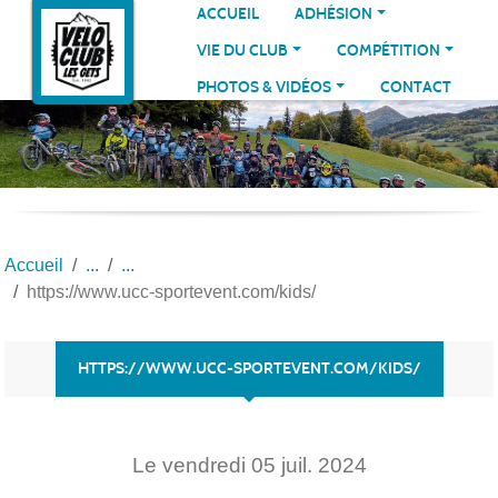
Panneau de gestion des cookies
ACCUEIL
ADHÉSION
VIE DU CLUB
COMPÉTITION
PHOTOS & VIDÉOS
CONTACT
Accueil
https://www.ucc-sportevent.com/kids/
HTTPS://WWW.UCC-SPORTEVENT.COM/KIDS/
Le
vendredi
05
juil.
2024